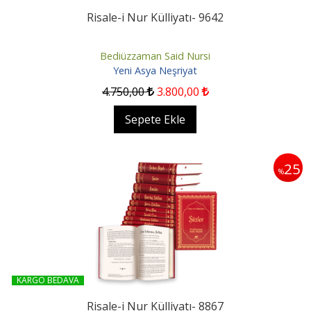
Risale-i Nur Külliyatı- 9642
Bediüzzaman Said Nursi
Yeni Asya Neşriyat
4.750
,00
3.800
,00
Sepete Ekle
25
%
KARGO BEDAVA
Risale-i Nur Külliyatı- 8867