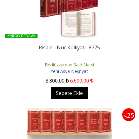
KARGO BEDAVA
Risale-i Nur Külliyatı- 8775
Bediüzzaman Said Nursi
Yeni Asya Neşriyat
8.800
,00
6.600
,00
Sepete Ekle
25
%