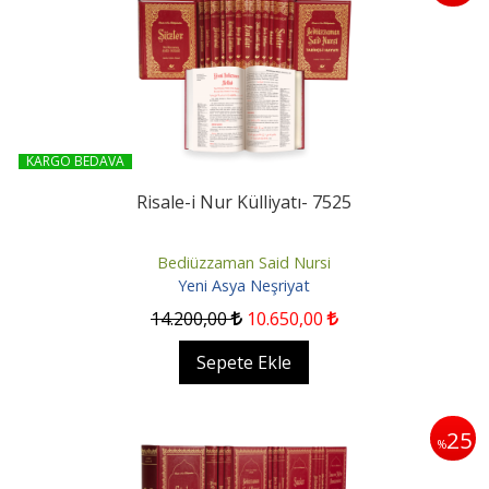
KARGO BEDAVA
Risale-i Nur Külliyatı- 7525
Bediüzzaman Said Nursi
Yeni Asya Neşriyat
14.200
,00
10.650
,00
Sepete Ekle
25
%