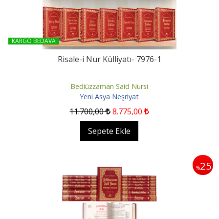
KARGO BEDAVA
Risale-i Nur Külliyatı- 7976-1
Bediüzzaman Said Nursi
Yeni Asya Neşriyat
11.700
,00
8.775
,00
Sepete Ekle
25
%