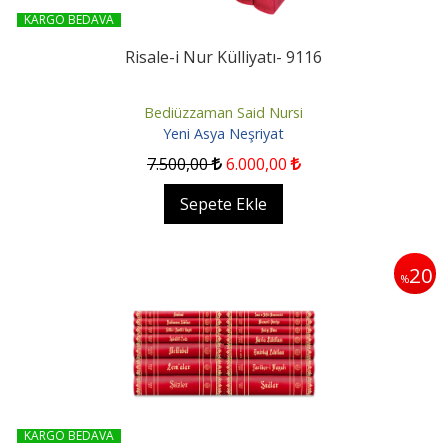
KARGO BEDAVA
Risale-i Nur Külliyatı- 9116
Bediüzzaman Said Nursi
Yeni Asya Neşriyat
7.500
,00
6.000
,00
Sepete Ekle
20
%
KARGO BEDAVA