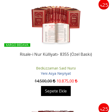
25
%
KARGO BEDAVA
Risale-i Nur Külliyatı- 8355 (Özel Baskı)
Bediüzzaman Said Nursi
Yeni Asya Neşriyat
14.500
,00
10.875
,00
Sepete Ekle
25
%