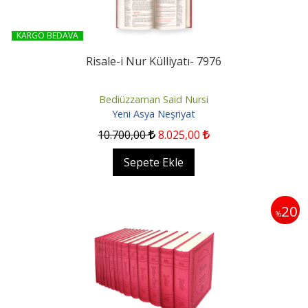
KARGO BEDAVA
Risale-i Nur Külliyatı- 7976
Bediüzzaman Said Nursi
Yeni Asya Neşriyat
10.700
,00
8.025
,00
Sepete Ekle
20
%