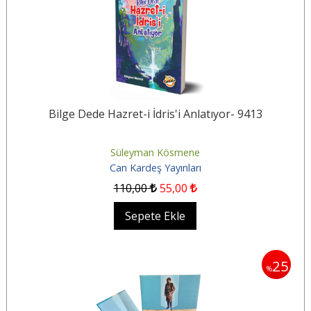
Bilge Dede Hazret-i İdris'i Anlatıyor- 9413
Süleyman Kösmene
Can Kardeş Yayınları
110
,00
55
,00
Sepete Ekle
25
%