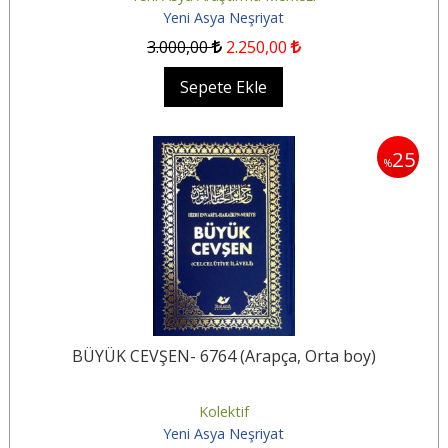
Yeni Asya Neşriyat
3.000
,00
2.250
,00
Sepete Ekle
25
%
BÜYÜK CEVŞEN- 6764 (Arapça, Orta boy)
Kolektif
Yeni Asya Neşriyat