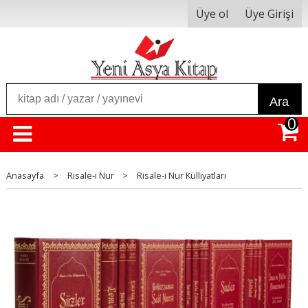
Üye ol
Üye Girişi
Ara
0
Anasayfa
>
Risale-i Nur
>
Risale-i Nur Külliyatları