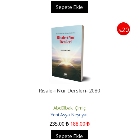
Sepete Ekle
20
%
Risale-i Nur Dersleri- 2080
Abdülbaki Çimiç
Yeni Asya Neşriyat
235
,00
188
,00
Sepete Ekle