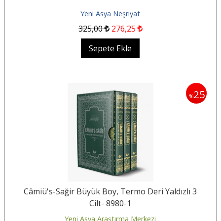
Yeni Asya Neşriyat
325
,00
276
,25
Sepete Ekle
25
%
Câmiü's-Sağir Büyük Boy, Termo Deri Yaldızlı 3
Cilt- 8980-1
Yeni Asya Araştırma Merkezi