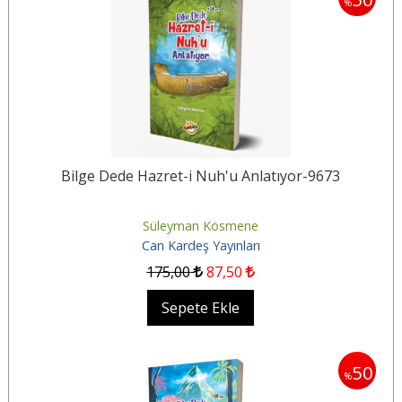
%
Bilge Dede Hazret-i Nuh'u Anlatıyor-9673
Süleyman Kösmene
Can Kardeş Yayınları
175
,00
87
,50
Sepete Ekle
50
%