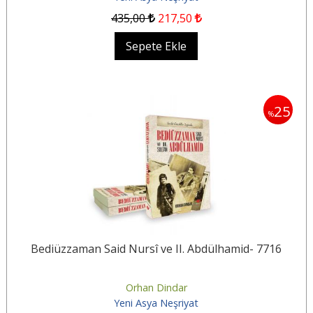
435
,00
217
,50
Sepete Ekle
25
%
Bediüzzaman Said Nursî ve II. Abdülhamid- 7716
Orhan Dindar
Yeni Asya Neşriyat