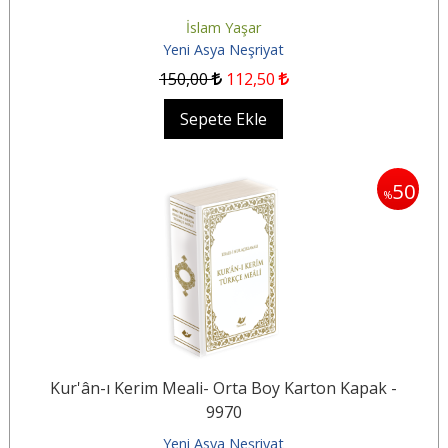
İslam Yaşar
Yeni Asya Neşriyat
150
,00
112
,50
Sepete Ekle
50
%
Kur'ân-ı Kerim Meali- Orta Boy Karton Kapak -
9970
Yeni Asya Neşriyat