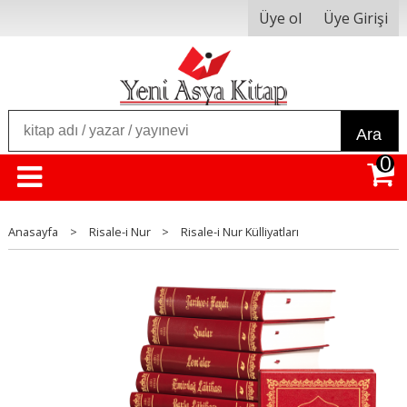
Üye ol
Üye Girişi
Ara
0
Anasayfa
>
Risale-i Nur
>
Risale-i Nur Külliyatları