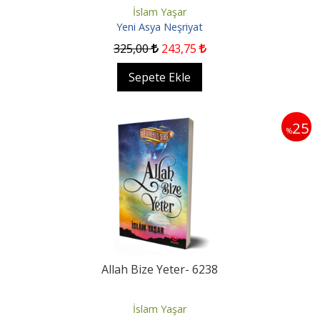
İslam Yaşar
Yeni Asya Neşriyat
325
,00
243
,75
Sepete Ekle
25
%
Allah Bize Yeter- 6238
İslam Yaşar