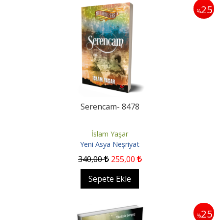
25
%
Serencam- 8478
İslam Yaşar
Yeni Asya Neşriyat
340
,00
255
,00
Sepete Ekle
25
%