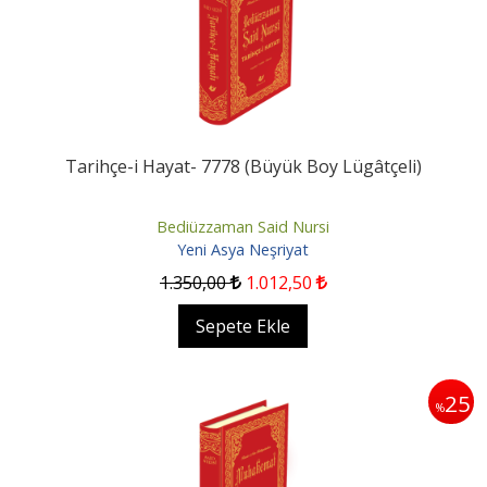
Tarihçe-i Hayat- 7778 (Büyük Boy Lügâtçeli)
Bediüzzaman Said Nursi
Yeni Asya Neşriyat
1.350
,00
1.012
,50
Sepete Ekle
25
%