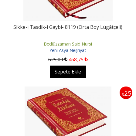
Sikke-i Tasdik-i Gaybi- 8119 (Orta Boy Lügâtçeli)
Bediüzzaman Said Nursi
Yeni Asya Neşriyat
625
,00
468
,75
Sepete Ekle
25
%