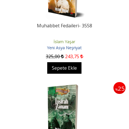
Muhabbet Fedaileri- 3558
İslam Yaşar
Yeni Asya Neşriyat
325
,00
243
,75
Sepete Ekle
25
%