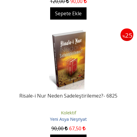
120
,00
90
,00
Sepete Ekle
25
%
Risale-i Nur Neden Sadeleştirilemez?- 6825
Kolektif
Yeni Asya Neşriyat
90
,00
67
,50