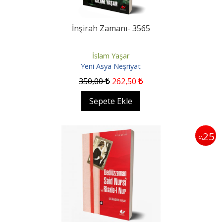
İnşirah Zamanı- 3565
İslam Yaşar
Yeni Asya Neşriyat
350
,00
262
,50
Sepete Ekle
25
%