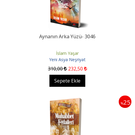
Aynanın Arka Yüzü- 3046
İslam Yaşar
Yeni Asya Neşriyat
310
,00
232
,50
Sepete Ekle
25
%