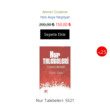
Ahmet Özdemir
Yeni Asya Neşriyat
200
,00
150
,00
Sepete Ekle
25
%
Nur Talebeleri- 5521