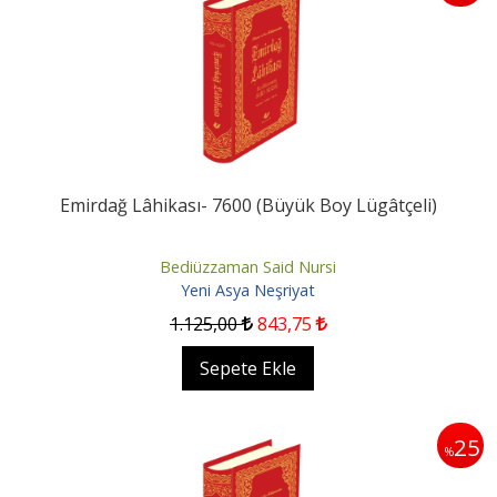
Emirdağ Lâhikası- 7600 (Büyük Boy Lügâtçeli)
Bediüzzaman Said Nursi
Yeni Asya Neşriyat
1.125
,00
843
,75
Sepete Ekle
25
%