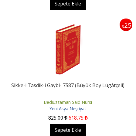
Sepete Ekle
25
%
Sikke-i Tasdik-i Gaybi- 7587 (Büyük Boy Lügâtçeli)
Bediüzzaman Said Nursi
Yeni Asya Neşriyat
825
,00
618
,75
Sepete Ekle