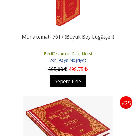
Muhakemat- 7617 (Büyük Boy Lügâtçeli)
Bediüzzaman Said Nursi
Yeni Asya Neşriyat
665
,00
498
,75
Sepete Ekle
25
%