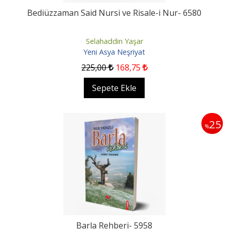
Bediüzzaman Said Nursi ve Risale-i Nur- 6580
Selahaddin Yaşar
Yeni Asya Neşriyat
225
,00
168
,75
Sepete Ekle
25
%
Barla Rehberi- 5958