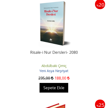
20
%
Risale-i Nur Dersleri- 2080
Abdülbaki Çimiç
Yeni Asya Neşriyat
235
,00
188
,00
Sepete Ekle
25
%