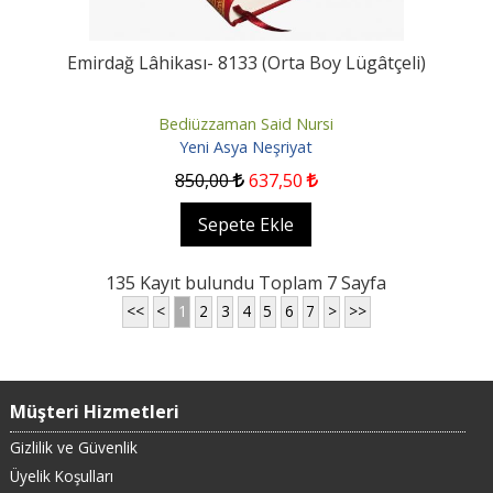
Emirdağ Lâhikası- 8133 (Orta Boy Lügâtçeli)
Bediüzzaman Said Nursi
Yeni Asya Neşriyat
850
,00
637
,50
Sepete Ekle
135 Kayıt bulundu Toplam 7 Sayfa
<<
<
1
2
3
4
5
6
7
>
>>
Müşteri Hizmetleri
Gizlilik ve Güvenlik
Üyelik Koşulları