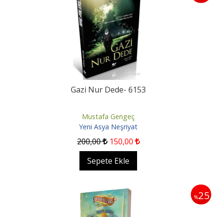
Gazi Nur Dede- 6153
Mustafa Gengeç
Yeni Asya Neşriyat
200
,00
150
,00
Sepete Ekle
25
%