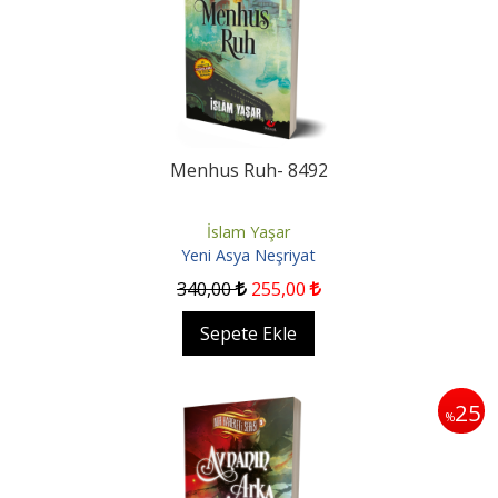
Menhus Ruh- 8492
İslam Yaşar
Yeni Asya Neşriyat
340
,00
255
,00
Sepete Ekle
25
%