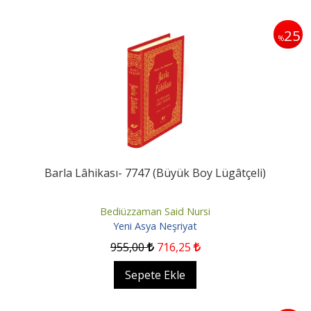
25
%
Barla Lâhikası- 7747 (Büyük Boy Lügâtçeli)
Bediüzzaman Said Nursi
Yeni Asya Neşriyat
955
,00
716
,25
Sepete Ekle