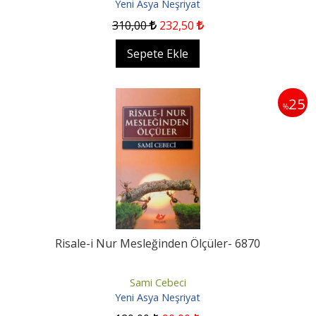
Yeni Asya Neşriyat
310
,00
232
,50
Sepete Ekle
25
%
Risale-i Nur Mesleğinden Ölçüler- 6870
Sami Cebeci
Yeni Asya Neşriyat