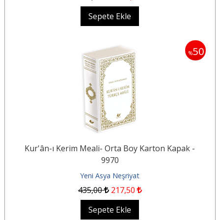
Sepete Ekle
50
%
Kur'ân-ı Kerim Meali- Orta Boy Karton Kapak -
9970
Yeni Asya Neşriyat
435
,00
217
,50
Sepete Ekle