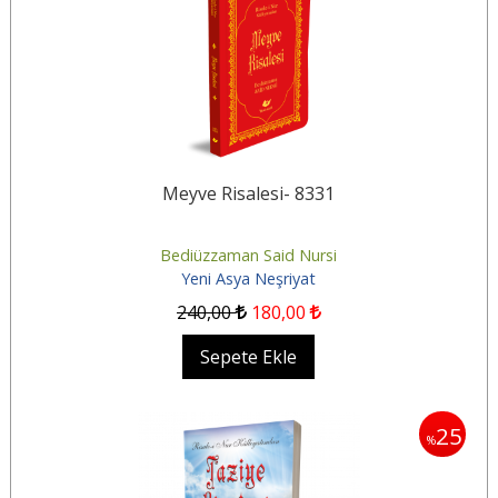
Meyve Risalesi- 8331
Bediüzzaman Said Nursi
Yeni Asya Neşriyat
240
,00
180
,00
Sepete Ekle
25
%