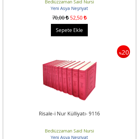
Bediüzzaman Said Nursi
Yeni Asya Neşriyat
70
,00
52
,50
Sepete Ekle
20
%
Risale-i Nur Külliyatı- 9116
Bediüzzaman Said Nursi
Yeni Asya Neşriyat