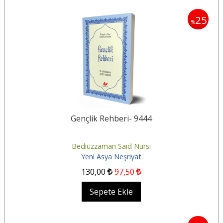
25
%
Gençlik Rehberi- 9444
Bediüzzaman Said Nursi
Yeni Asya Neşriyat
130
,00
97
,50
Sepete Ekle