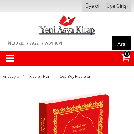
Üye ol
Üye Girişi
Ara
0
Anasayfa
>
Risale-i Nur
>
Cep Boy Risaleler