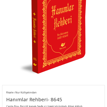
Risale-i Nur Külliyatından
Hanımlar Rehberi- 8645
Çanta Boy- Bezcilt kapak-Sayfa içi lügatçeli-İndexli- Kitap kâğıdı