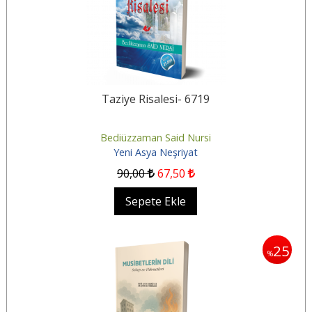
Taziye Risalesi- 6719
Bediüzzaman Said Nursi
Yeni Asya Neşriyat
90
,00
67
,50
Sepete Ekle
25
%