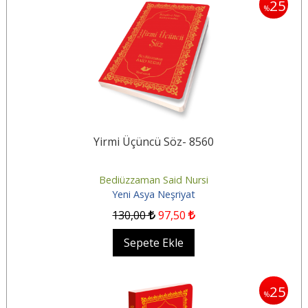
25
%
Yirmi Üçüncü Söz- 8560
Bediüzzaman Said Nursi
Yeni Asya Neşriyat
130
,00
97
,50
Sepete Ekle
25
%