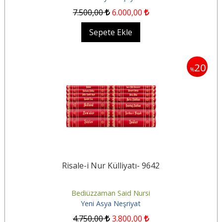
7.500
,00
6.000
,00
Sepete Ekle
20
%
Risale-i Nur Külliyatı- 9642
Bediüzzaman Said Nursi
Yeni Asya Neşriyat
4.750
,00
3.800
,00