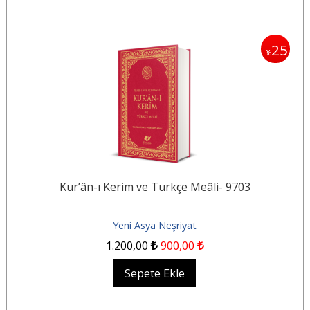
25
%
Kur’ân-ı Kerim ve Türkçe Meâli- 9703
Yeni Asya Neşriyat
1.200
,00
900
,00
Sepete Ekle