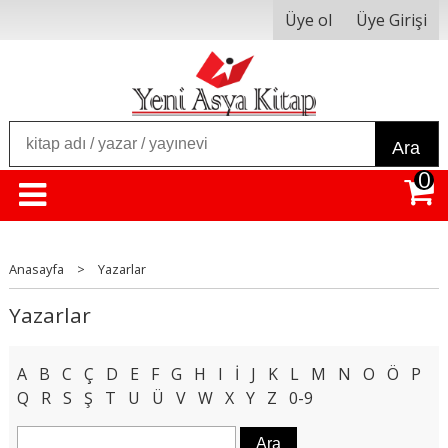
Üye ol
Üye Girişi
Ara
0
Anasayfa
>
Yazarlar
Yazarlar
A
B
C
Ç
D
E
F
G
H
I
İ
J
K
L
M
N
O
Ö
P
Q
R
S
Ş
T
U
Ü
V
W
X
Y
Z
0-9