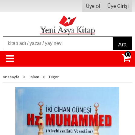
Üye ol
Üye Girişi
Ara
0
Anasayfa
>
İslam
>
Diğer