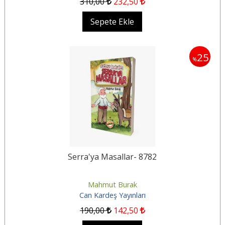
310
,00
232
,50
Sepete Ekle
25
%
Serra'ya Masallar- 8782
Mahmut Burak
Can Kardeş Yayınları
190
,00
142
,50