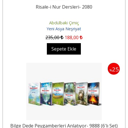
Risale-i Nur Dersleri- 2080
Abdülbaki Çimiç
Yeni Asya Neşriyat
235
,00
188
,00
Sepete Ekle
25
%
Bilge Dede Peygamberleri Anlatıyor- 9888 (6'lı Set)