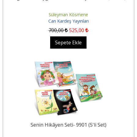
Süleyman Kösmene
Can Kardeş Yayınları
700
,00
525
,00
Sepete Ekle
Senin Hikâyen Seti- 9901 (5'li Set)