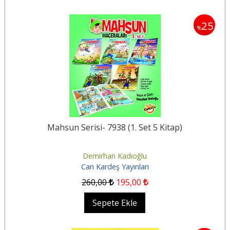
25
%
Mahsun Serisi- 7938 (1. Set 5 Kitap)
Demirhan Kadıoğlu
Can Kardeş Yayınları
260
,00
195
,00
Sepete Ekle