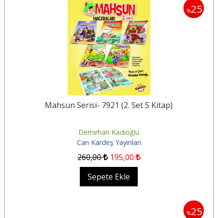
25
%
Mahsun Serisi- 7921 (2. Set 5 Kitap)
Demirhan Kadıoğlu
Can Kardeş Yayınları
260
,00
195
,00
Sepete Ekle
25
%