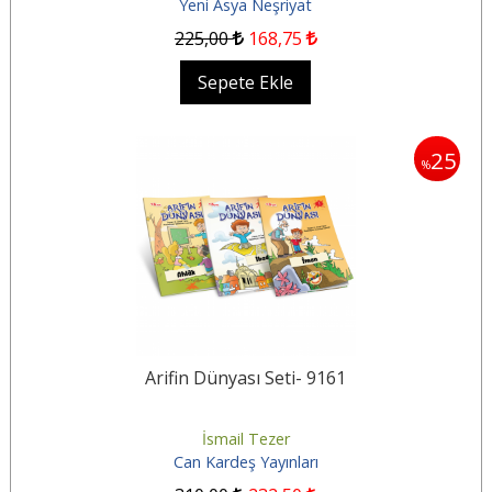
Yeni Asya Neşriyat
225
,00
168
,75
Sepete Ekle
25
%
Arifin Dünyası Seti- 9161
İsmail Tezer
Can Kardeş Yayınları