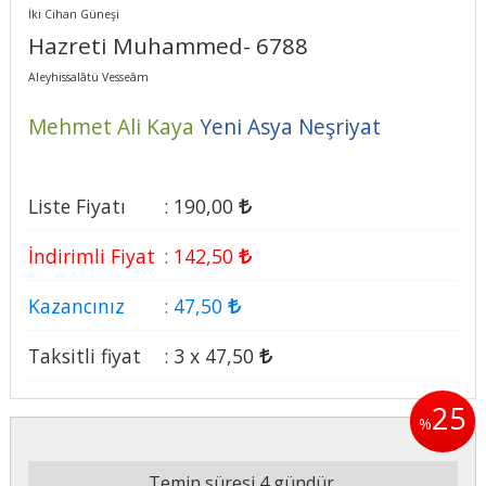
İki Cihan Güneşi
Hazreti Muhammed- 6788
Aleyhissalâtü Vesseâm
Mehmet Ali Kaya
Yeni Asya Neşriyat
Liste Fiyatı
:
190
,00
İndirimli Fiyat
:
142
,50
Kazancınız
:
47
,50
Taksitli fiyat
:
3 x
47
,50
25
%
Temin süresi 4 gündür.