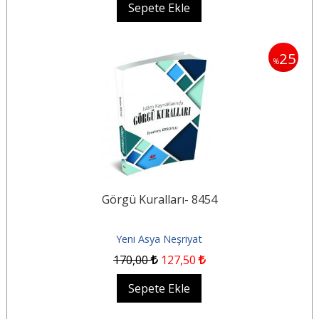
Sepete Ekle
25
%
Görgü Kuralları- 8454
Yeni Asya Neşriyat
170
,00
127
,50
Sepete Ekle