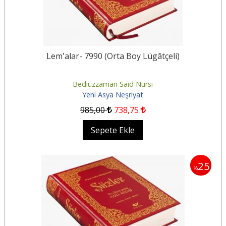
Lem'alar- 7990 (Orta Boy Lügâtçeli)
Bediüzzaman Said Nursi
Yeni Asya Neşriyat
985
,00
738
,75
Sepete Ekle
25
%