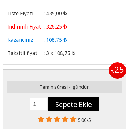
Liste Fiyatı
:
435
,00
İndirimli Fiyat
:
326
,25
Kazancınız
:
108
,75
Taksitli fiyat
:
3 x
108
,75
25
%
Temin süresi 4 gündür.
Sepete Ekle
5.00/5