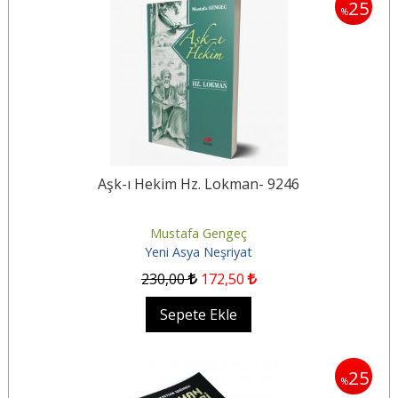
25
%
Aşk-ı Hekim Hz. Lokman- 9246
Mustafa Gengeç
Yeni Asya Neşriyat
230
,00
172
,50
Sepete Ekle
25
%