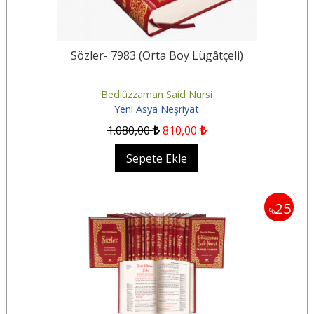
Sözler- 7983 (Orta Boy Lügâtçeli)
Bediüzzaman Said Nursi
Yeni Asya Neşriyat
1.080
,00
810
,00
Sepete Ekle
25
%