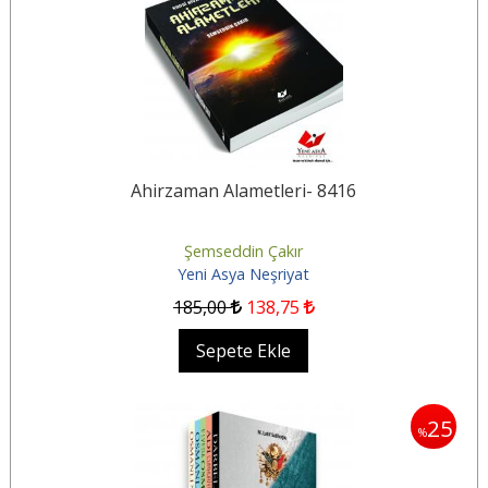
Ahirzaman Alametleri- 8416
Şemseddin Çakır
Yeni Asya Neşriyat
185
,00
138
,75
Sepete Ekle
25
%