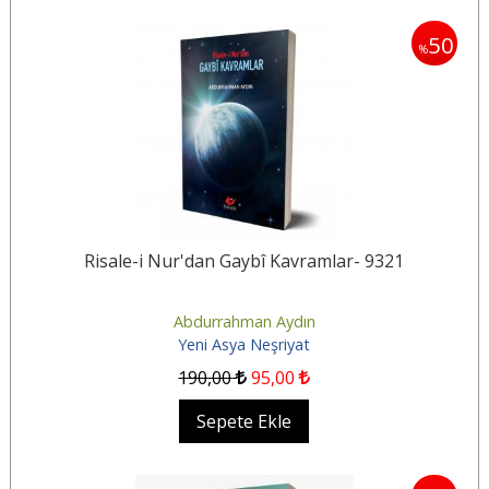
50
%
Risale-i Nur'dan Gaybî Kavramlar- 9321
Abdurrahman Aydın
Yeni Asya Neşriyat
190
,00
95
,00
Sepete Ekle