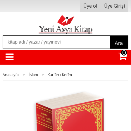
Üye ol
Üye Girişi
Ara
0
Anasayfa
>
İslam
>
Kur`ân-ı Kerîm