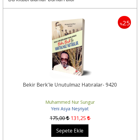
25
%
Bekir Berk'le Unutulmaz Hatıralar- 9420
Muhammed Nur Sungur
Yeni Asya Neşriyat
175
,00
131
,25
Sepete Ekle