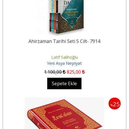
Ahirzaman Tarihi Seti 5 Cilt- 7914
Latif Salihoğlu
Yeni Asya Neşriyat
1.100
,00
825
,00
Sepete Ekle
25
%