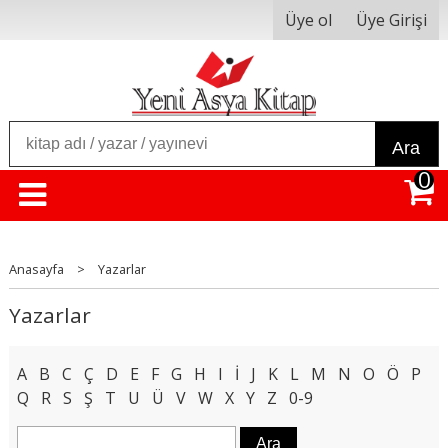
Üye ol
Üye Girişi
Ara
0
Anasayfa
>
Yazarlar
Yazarlar
A
B
C
Ç
D
E
F
G
H
I
İ
J
K
L
M
N
O
Ö
P
Q
R
S
Ş
T
U
Ü
V
W
X
Y
Z
0-9