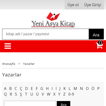
Üye ol
Üye Girişi
Ara
0
Anasayfa
>
Yazarlar
Yazarlar
A
B
C
Ç
D
E
F
G
H
I
İ
J
K
L
M
N
O
Ö
P
Q
R
S
Ş
T
U
Ü
V
W
X
Y
Z
0-9