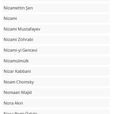
Nizamettin Şen
Nizami
Nizami Mustafayev
Nizami Zöhrabi
Nizami-yi Gencevi
Nizamülmülk
Nizar Kabbani
Noam Chomsky
Nomaan Majid
Nora Akın
Nora Romi Özkılıç