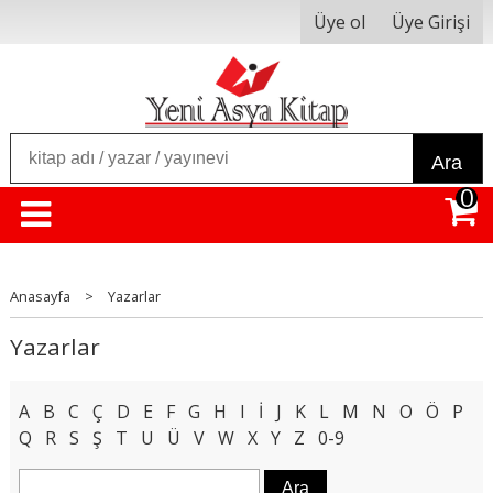
Üye ol
Üye Girişi
Ara
0
Anasayfa
>
Yazarlar
Yazarlar
A
B
C
Ç
D
E
F
G
H
I
İ
J
K
L
M
N
O
Ö
P
Q
R
S
Ş
T
U
Ü
V
W
X
Y
Z
0-9