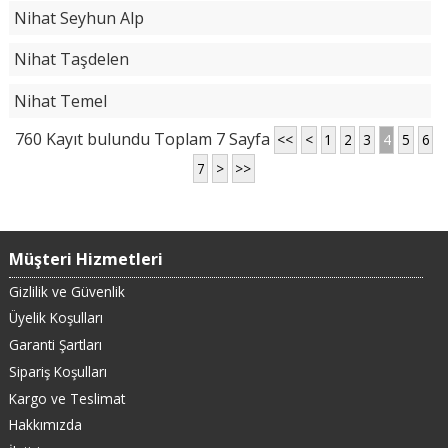
Nihat Seyhun Alp
Nihat Taşdelen
Nihat Temel
760 Kayıt bulundu Toplam 7 Sayfa
<<
<
1
2
3
4
5
6
7
>
>>
Müşteri Hizmetleri
Gizlilik ve Güvenlik
Üyelik Koşulları
Garanti Şartları
Sipariş Koşulları
Kargo ve Teslimat
Hakkımızda