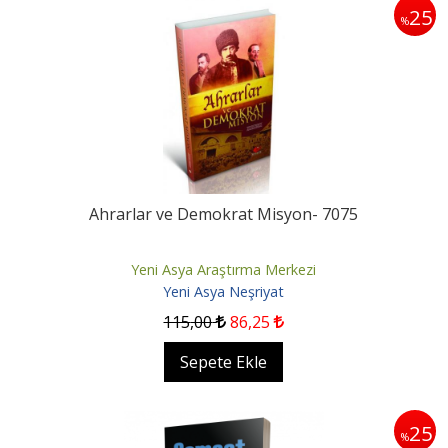
25
%
Ahrarlar ve Demokrat Misyon- 7075
Yeni Asya Araştırma Merkezi
Yeni Asya Neşriyat
115
,00
86
,25
Sepete Ekle
25
%