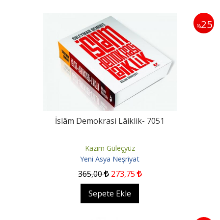
25
%
İslâm Demokrasi Lâiklik- 7051
Kazım Güleçyüz
Yeni Asya Neşriyat
365
,00
273
,75
Sepete Ekle