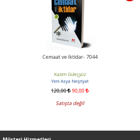
Cemaat ve İktidar- 7044
Kazım Güleçyüz
Yeni Asya Neşriyat
120
,00
90
,00
Satışta değil
Müşteri Hizmetleri