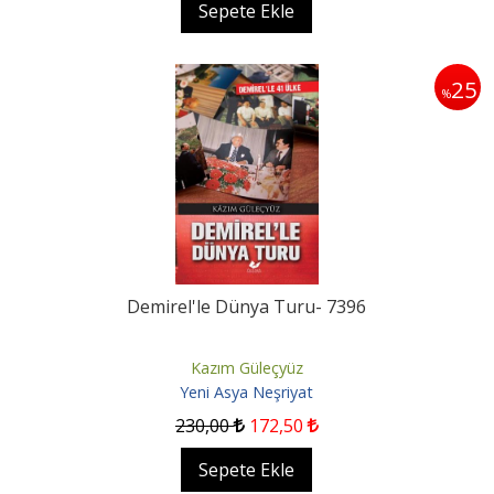
Sepete Ekle
25
%
Demirel'le Dünya Turu- 7396
Kazım Güleçyüz
Yeni Asya Neşriyat
230
,00
172
,50
Sepete Ekle