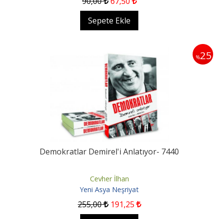
90
,00
67
,50
Sepete Ekle
25
%
Demokratlar Demirel'i Anlatıyor- 7440
Cevher İlhan
Yeni Asya Neşriyat
255
,00
191
,25