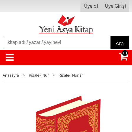
Üye ol
Üye Girişi
Ara
0
Anasayfa
>
Risale-i Nur
>
Risale-i Nurlar