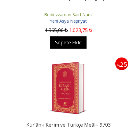
Bediüzzaman Said Nursi
Yeni Asya Neşriyat
1.365
,00
1.023
,75
Sepete Ekle
25
%
Kur’ân-ı Kerim ve Türkçe Meâli- 9703