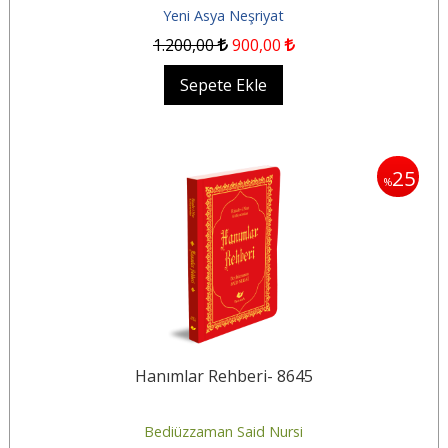
Yeni Asya Neşriyat
1.200
,00
900
,00
Sepete Ekle
25
%
Hanımlar Rehberi- 8645
Bediüzzaman Said Nursi