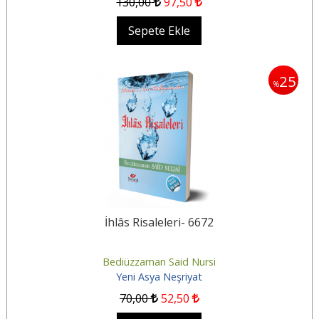
130
,00
97
,50
Sepete Ekle
25
%
İhlâs Risaleleri- 6672
Bediüzzaman Said Nursi
Yeni Asya Neşriyat
70
,00
52
,50