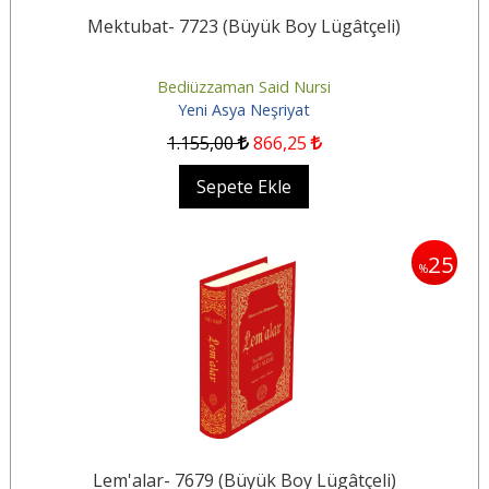
Mektubat- 7723 (Büyük Boy Lügâtçeli)
Bediüzzaman Said Nursi
Yeni Asya Neşriyat
1.155
,00
866
,25
Sepete Ekle
25
%
Lem'alar- 7679 (Büyük Boy Lügâtçeli)