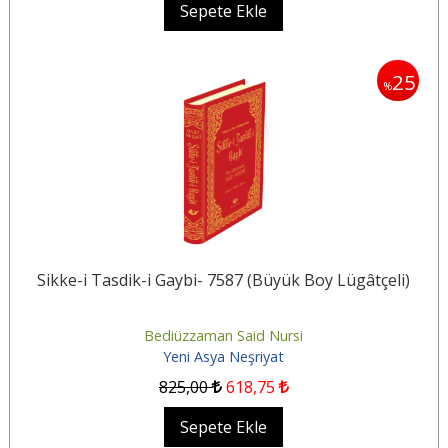
Sepete Ekle
25
%
Sikke-i Tasdik-i Gaybi- 7587 (Büyük Boy Lügâtçeli)
Bediüzzaman Said Nursi
Yeni Asya Neşriyat
825
,00
618
,75
Sepete Ekle