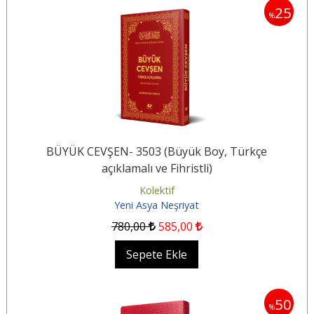
25
%
BÜYÜK CEVŞEN- 3503 (Büyük Boy, Türkçe
açıklamalı ve Fihristli)
Kolektif
Yeni Asya Neşriyat
780
,00
585
,00
Sepete Ekle
50
%