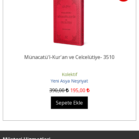
Münacatü'l-Kur'an ve Celcelütiye- 3510
Kolektif
Yeni Asya Neşriyat
390
,00
195
,00
Sepete Ekle