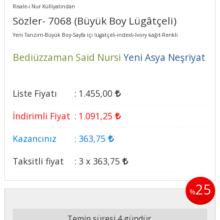
Risale-i Nur Külliyatından
Sözler- 7068 (Büyük Boy Lügâtçeli)
Yeni Tanzim-Büyük Boy-Sayfa içi lügatçeli-indexli-Ivory kağıt-Renkli
Bediüzzaman Said Nursi
Yeni Asya Neşriyat
Liste Fiyatı
:
1.455
,00
İndirimli Fiyat
:
1.091
,25
Kazancınız
:
363
,75
Taksitli fiyat
:
3 x
363
,75
25
%
Temin süresi 4 gündür.