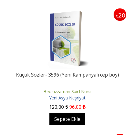
20
%
Küçük Sözler- 3596 (Yeni Kampanyalı cep boy)
Bediüzzaman Said Nursi
Yeni Asya Neşriyat
120
,00
96
,00
Sepete Ekle