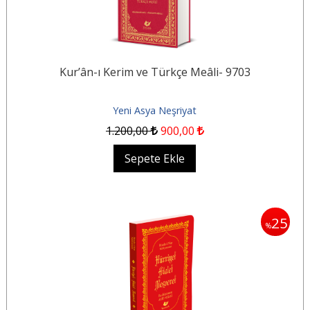
Kur’ân-ı Kerim ve Türkçe Meâli- 9703
Yeni Asya Neşriyat
1.200
,00
900
,00
Sepete Ekle
25
%