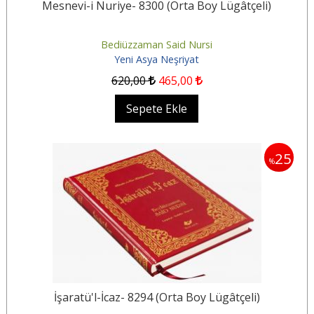
Mesnevi-i Nuriye- 8300 (Orta Boy Lügâtçeli)
Bediüzzaman Said Nursi
Yeni Asya Neşriyat
620
,00
465
,00
Sepete Ekle
25
%
İşaratü'l-İcaz- 8294 (Orta Boy Lügâtçeli)