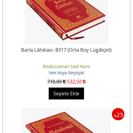
Barla Lâhikası- 8317 (Orta Boy Lügâtçeli)
Bediüzzaman Said Nursi
Yeni Asya Neşriyat
710
,00
532
,50
Sepete Ekle
25
%