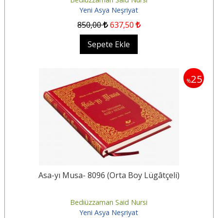
Yeni Asya Neşriyat
850
,00
637
,50
Sepete Ekle
25
%
Asa-yı Musa- 8096 (Orta Boy Lügâtçeli)
Bediüzzaman Said Nursi
Yeni Asya Neşriyat