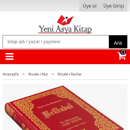
Üye ol
Üye Girişi
Ara
0
Anasayfa
>
Risale-i Nur
>
Risale-i Nurlar