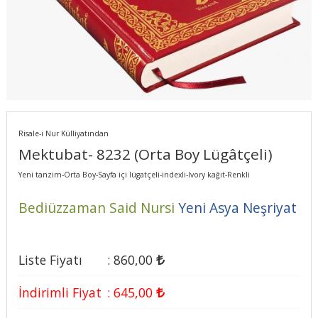
Risale-i Nur Külliyatından
Mektubat- 8232 (Orta Boy Lügâtçeli)
Yeni tanzim-Orta Boy-Sayfa içi lügatçeli-indexli-Ivory kağıt-Renkli
Bediüzzaman Said Nursi
Yeni Asya Neşriyat
Liste Fiyatı
:
860
,00
İndirimli Fiyat
:
645
,00