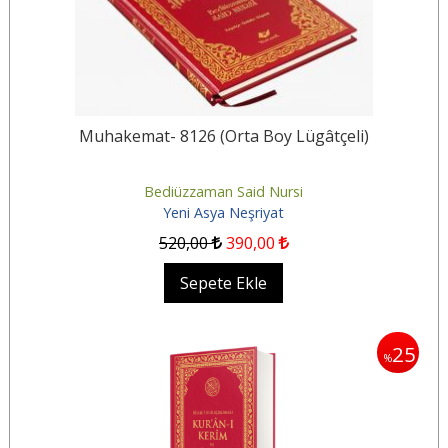
Muhakemat- 8126 (Orta Boy Lügâtçeli)
Bediüzzaman Said Nursi
Yeni Asya Neşriyat
520
,00
390
,00
Sepete Ekle
25
%