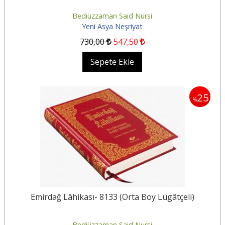
Bediüzzaman Said Nursi
Yeni Asya Neşriyat
730
,00
547
,50
Sepete Ekle
25
%
Emirdağ Lâhikası- 8133 (Orta Boy Lügâtçeli)
Bediüzzaman Said Nursi