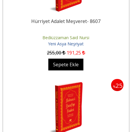
Hürriyet Adalet Meşveret- 8607
Bediüzzaman Said Nursi
Yeni Asya Neşriyat
255
,00
191
,25
Sepete Ekle
25
%