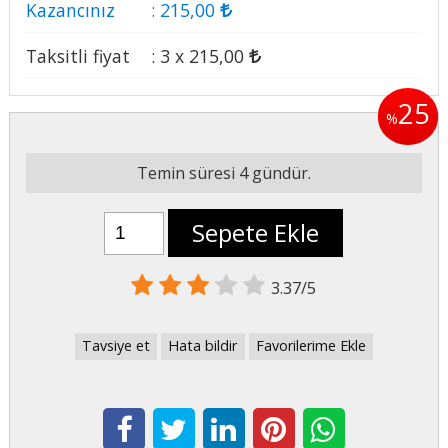
Kazancınız
:
215
,00
Taksitli fiyat
:
3 x
215
,00
25
%
Temin süresi 4 gündür.
Sepete Ekle
3.37/5
Tavsiye et
Hata bildir
Favorilerime Ekle