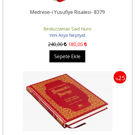
Medrese-i Yusufiye Risalesi- 8379
Bediüzzaman Said Nursi
Yeni Asya Neşriyat
240
,00
180
,00
Sepete Ekle
25
%