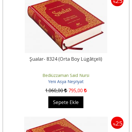
25
%
Şualar- 8324 (Orta Boy Lügâtçeli)
Bediüzzaman Said Nursi
Yeni Asya Neşriyat
1.060
,00
795
,00
Sepete Ekle
25
%